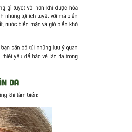
g gì tuyệt vời hơn khi được hòa
h những lợi ích tuyệt vời mà biển
ắt, nước biển mặn và gió biển khô
, bạn cần bỏ túi những lưu ý quan
thiết yếu để bảo vệ làn da trong
àn da
ơng khi tắm biển: