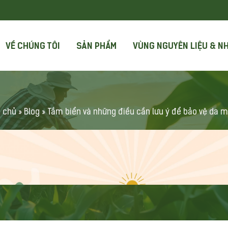
VỀ CHÚNG TÔI
SẢN PHẨM
VÙNG NGUYÊN LIỆU & N
 chủ
»
Blog
»
Tắm biển và những điều cần lưu ý để bảo vệ da 
 NHỮNG ĐIỀU CẦN LƯU
DA MÙA HÈ