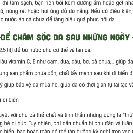
 khi làm sạch, bạn nên bôi kem dưỡng ẩm hoặc gel nha
khô, nóng rát hoặc hơi ửng đỏ do nắng. Nếu có điều kiện
c nước ép cà chua để tăng hiệu quả phục hồi da.
để chăm sóc da sau những ngày đ
5 lít) để bù nước cho cơ thể và làn da.
giàu vitamin C, E như cam, dứa, dâu, bơ, cà chua,… giúp da
ụng sản phẩm chứa cồn, chất tẩy mạnh sau khi đi biển 
ý giúp bảo vệ da mùa hè, giúp da có thời gian tự tái tạo v
uyệt vời cho cả thể chất và tinh thần nhưng cũng là “thử
g hè oi bức. Tuy nhiên, chỉ cần chuẩn bị chu đáo và tu
ắm biển, bạn hoàn toàn có thể tận hưởng kỳ nghỉ trọn vẹn