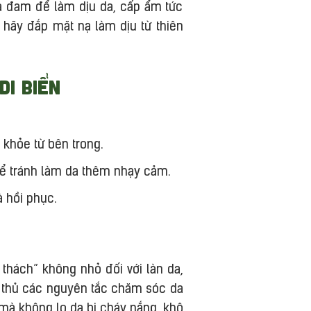
 đam để làm dịu da, cấp ẩm tức
, hãy đắp mặt nạ làm dịu từ thiên
i biển
 khỏe từ bên trong.
để tránh làm da thêm nhạy cảm.
à hồi phục.
 thách” không nhỏ đối với làn da,
ân thủ các nguyên tắc chăm sóc da
 mà không lo da bị cháy nắng, khô