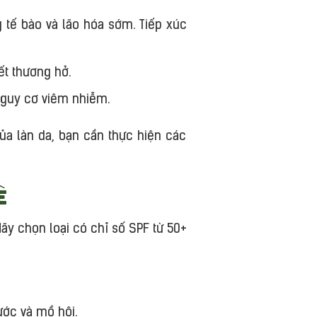
 tế bào và lão hóa sớm. Tiếp xúc
t thương hở.
 nguy cơ viêm nhiễm.
của làn da, bạn cần thực hiện các
è
ãy chọn loại có chỉ số SPF từ 50+
ước và mồ hôi.