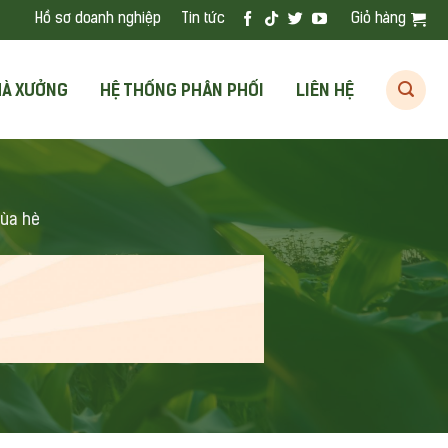
Hồ sơ doanh nghiệp
Tin tức
Giỏ hàng
HÀ XƯỞNG
HỆ THỐNG PHÂN PHỐI
LIÊN HỆ
mùa hè
 Ý ĐỂ BẢO VỆ