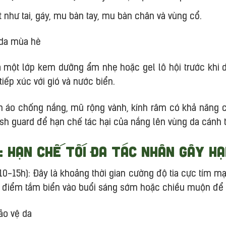
như tai, gáy, mu bàn tay, mu bàn chân và vùng cổ.
oa một lớp kem dưỡng ẩm nhẹ hoặc gel lô hội trước khi
ếp xúc với gió và nước biển.
n áo chống nắng, mũ rộng vành, kính râm có khả năng ch
sh guard để hạn chế tác hại của nắng lên vùng da cánh ta
: Hạn chế tối đa tác nhân gây hạ
(10-15h): Đây là khoảng thời gian cường độ tia cực tím m
i điểm tắm biển vào buổi sáng sớm hoặc chiều muộn để v