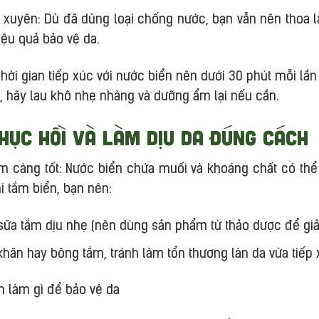
xuyên: Dù đã dùng loại chống nước, bạn vẫn nên thoa 
iệu quả bảo vệ da.
ời gian tiếp xúc với nước biển nên dưới 30 phút mỗi lần
ờ, hãy lau khô nhẹ nhàng và dưỡng ẩm lại nếu cần.
Phục hồi và làm dịu da đúng cách
 càng tốt: Nước biển chứa muối và khoáng chất có thể lư
hi tắm biển, bạn nên:
sữa tắm dịu nhẹ (nên dùng sản phẩm từ thảo dược để giả
ăn hay bông tắm, tránh làm tổn thương làn da vừa tiếp 