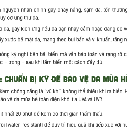
Là nguyên nhân chính gây cháy nắng, sạm da, tổn thương
guy cơ ung thư da.
ô da, gây kích ứng nếu da bạn nhạy cảm hoặc đang có vế
trầy xước bề mặt da, mang theo bụi bẩn và vi khuẩn, tăng
hưởng kỳ nghỉ bên bãi biển mà vẫn bảo toàn vẻ rạng rỡ 
c – trong – sau khi tắm biển một cách đầy đủ.
: Chuẩn bị kỹ để bảo vệ da mùa h
m chống nắng là “vũ khí” không thể thiếu khi ra biển. H
ảo vệ da mùa hè toàn diện khỏi tia UVA và UVB.
ít nhất 20 phút để kem có thời gian thẩm thấu.
i (water-resistant) để duy trì hiệu quả khi tiếp xúc với n