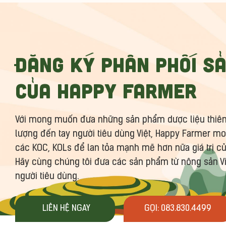
Đăng ký phân phối s
của Happy Farmer
Với mong muốn đưa những sản phẩm dược liệu thiên 
lượng đến tay người tiêu dùng Việt, Happy Farmer 
các KOC, KOLs để lan tỏa mạnh mẽ hơn nữa giá trị c
Hãy cùng chúng tôi đưa các sản phẩm từ nông sản Vi
người tiêu dùng.
LIÊN HỆ NGAY
GỌI: 083.830.4499