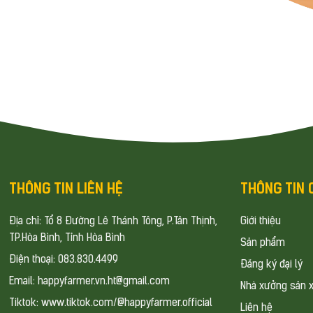
THÔNG TIN LIÊN HỆ
THÔNG TIN
Địa chỉ:
Tổ 8 Đường Lê Thánh Tông, P.Tân Thịnh,
Giới thiệu
TP.Hòa Bình, Tỉnh Hòa Bình
Sản phẩm
Điện thoại:
083.830.4499
Đăng ký đại lý
Email: happyfarmer.vn.ht@gmail.com
Nhà xưởng sản x
Tiktok:
www.tiktok.com/@happyfarmer.official
Liên hệ