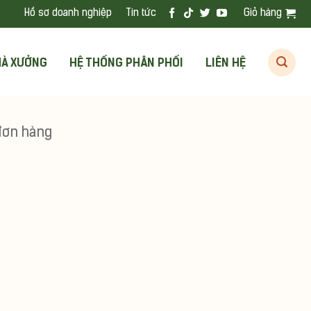
Hồ sơ doanh nghiệp
Tin tức
Giỏ hàng
HÀ XƯỞNG
HỆ THỐNG PHÂN PHỐI
LIÊN HỆ
đơn hàng