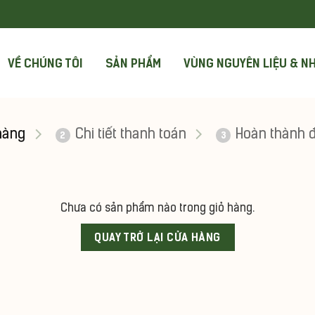
VỀ CHÚNG TÔI
SẢN PHẨM
VÙNG NGUYÊN LIỆU & N
hàng
Chi tiết thanh toán
Hoàn thành 
2
3
Chưa có sản phẩm nào trong giỏ hàng.
QUAY TRỞ LẠI CỬA HÀNG